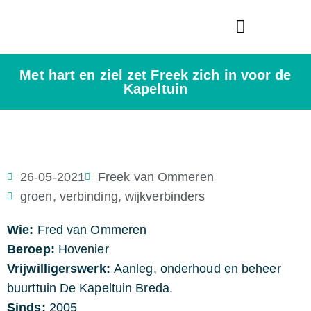
Bredase Vredesprijs
Met hart en ziel zet Freek zich in voor de
Kapeltuin
26-05-2021
Freek van Ommeren
groen
,
verbinding
,
wijkverbinders
Wie:
Fred van Ommeren
Beroep:
Hovenier
Vrijwilligerswerk:
Aanleg, onderhoud en beheer
buurttuin De Kapeltuin Breda.
Sinds:
2005