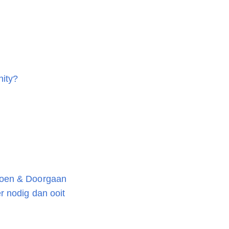
ity?
oen & Doorgaan
 nodig dan ooit