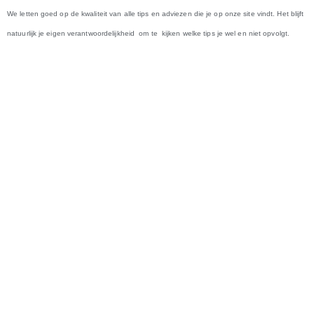
We letten goed op de kwaliteit van alle tips en adviezen die je op onze site vindt. Het blijft
natuurlijk je eigen verantwoordelijkheid om te kijken welke tips je wel en niet opvolgt.