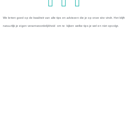
We letten goed op de kwaliteit van alle tips en adviezen die je op onze site vindt. Het blijft
natuurlijk je eigen verantwoordelijkheid om te kijken welke tips je wel en niet opvolgt.