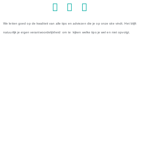
We letten goed op de kwaliteit van alle tips en adviezen die je op onze site vindt. Het blijft
natuurlijk je eigen verantwoordelijkheid om te kijken welke tips je wel en niet opvolgt.