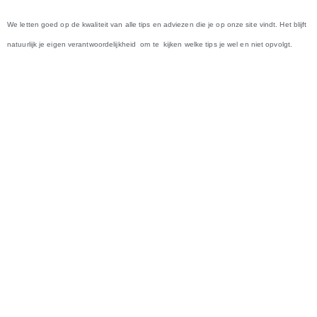
We letten goed op de kwaliteit van alle tips en adviezen die je op onze site vindt. Het blijft
natuurlijk je eigen verantwoordelijkheid om te kijken welke tips je wel en niet opvolgt.